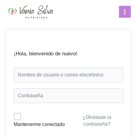
Ir
Main
al
Menu
contenido
¡Hola, bienvenido de nuevo!
¿Olvidaste la
contraseña?
Mantenerme conectado